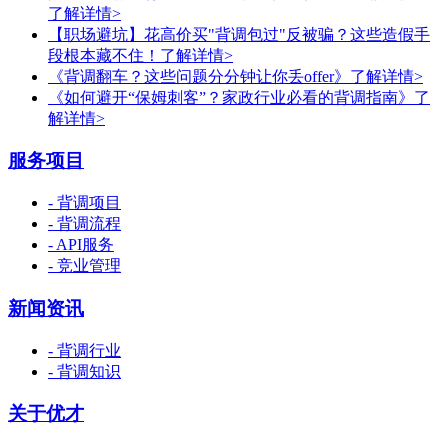
了解详情>
【职场避坑】花高价买"背调包过"反被骗？这些造假手
段根本藏不住！
了解详情>
《背调翻车？这些问题分分钟让你丢offer》
了解详情>
《如何避开“保姆刺客”？家政行业必看的背调指南》
了
解详情>
服务项目
- 背调项目
- 背调流程
- API服务
- 竞业管理
新闻资讯
- 背调行业
- 背调知识
关于优才