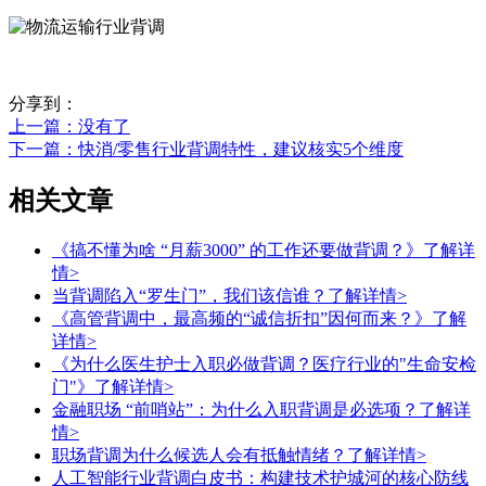
分享到：
上一篇
：没有了
下一篇
：快消/零售行业背调特性，建议核实5个维度
相关文章
《搞不懂为啥 “月薪3000” 的工作还要做背调？》
了解详
情>
当背调陷入“罗生门”，我们该信谁？
了解详情>
《高管背调中，最高频的“诚信折扣”因何而来？》
了解
详情>
《为什么医生护士入职必做背调？医疗行业的"生命安检
门"》
了解详情>
金融职场 “前哨站”：为什么入职背调是必选项？
了解详
情>
职场背调为什么候选人会有抵触情绪？
了解详情>
人工智能行业背调白皮书：构建技术护城河的核心防线