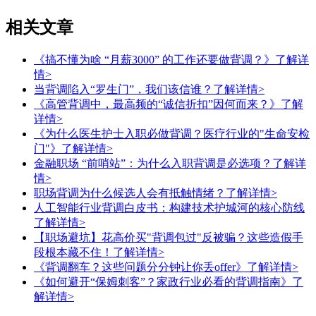
相关文章
《搞不懂为啥 “月薪3000” 的工作还要做背调？》
了解详
情>
当背调陷入“罗生门”，我们该信谁？
了解详情>
《高管背调中，最高频的“诚信折扣”因何而来？》
了解
详情>
《为什么医生护士入职必做背调？医疗行业的"生命安检
门"》
了解详情>
金融职场 “前哨站”：为什么入职背调是必选项？
了解详
情>
职场背调为什么候选人会有抵触情绪？
了解详情>
人工智能行业背调白皮书：构建技术护城河的核心防线
了解详情>
【职场避坑】花高价买"背调包过"反被骗？这些造假手
段根本藏不住！
了解详情>
《背调翻车？这些问题分分钟让你丢offer》
了解详情>
《如何避开“保姆刺客”？家政行业必看的背调指南》
了
解详情>