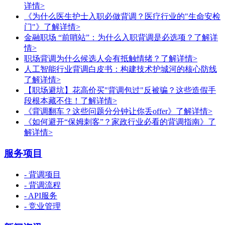
详情>
《为什么医生护士入职必做背调？医疗行业的"生命安检
门"》
了解详情>
金融职场 “前哨站”：为什么入职背调是必选项？
了解详
情>
职场背调为什么候选人会有抵触情绪？
了解详情>
人工智能行业背调白皮书：构建技术护城河的核心防线
了解详情>
【职场避坑】花高价买"背调包过"反被骗？这些造假手
段根本藏不住！
了解详情>
《背调翻车？这些问题分分钟让你丢offer》
了解详情>
《如何避开“保姆刺客”？家政行业必看的背调指南》
了
解详情>
服务项目
- 背调项目
- 背调流程
- API服务
- 竞业管理