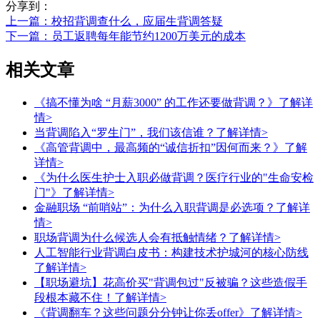
分享到：
上一篇
：校招背调查什么，应届生背调答疑
下一篇
：员工返聘每年能节约1200万美元的成本
相关文章
《搞不懂为啥 “月薪3000” 的工作还要做背调？》
了解详
情>
当背调陷入“罗生门”，我们该信谁？
了解详情>
《高管背调中，最高频的“诚信折扣”因何而来？》
了解
详情>
《为什么医生护士入职必做背调？医疗行业的"生命安检
门"》
了解详情>
金融职场 “前哨站”：为什么入职背调是必选项？
了解详
情>
职场背调为什么候选人会有抵触情绪？
了解详情>
人工智能行业背调白皮书：构建技术护城河的核心防线
了解详情>
【职场避坑】花高价买"背调包过"反被骗？这些造假手
段根本藏不住！
了解详情>
《背调翻车？这些问题分分钟让你丢offer》
了解详情>